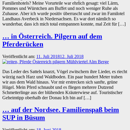
Familienhotels? Meine Vorurteile war ehrlich gesagt: viel Lärm,
Pommes und Würstchen am Buffet und noch weniger Ruhe als
Zuhause. Aber ich wurde positiv überrascht und zwar im Familotel
Landhaus Averbeck in Niedersachsen. Es war dort nämlich so
wunderbar, dass ich mich total entspannen konnte, mal Zeit für […]
… in Österreich. Pilgern auf dem
Pferderücken
Veröffentlicht am:
11. Juli 2018
12. Juli 2018
Das Leder des Sattels knarzt, Vögel zwitschern ihre Lieder, es riecht
würzig nach Harz und Waldboden. Ein paar hundert Meter traben
wir aus dem Wald hinaus. Vor mir erstrecken sich sanfte, grüne
Hügel. Mein Pferd schnaubt und es fliegen mehrere Dutzend
Schmetterlinge aus der blühenden Kräuterwiese auf. Touristischer
Geheimtipp oberhalb der Donau Ich bin auf […]
… auf der Nordsee. Familienspaß beim
SUP in Büsum
Veröffentlicht am:
18. Juni 2018