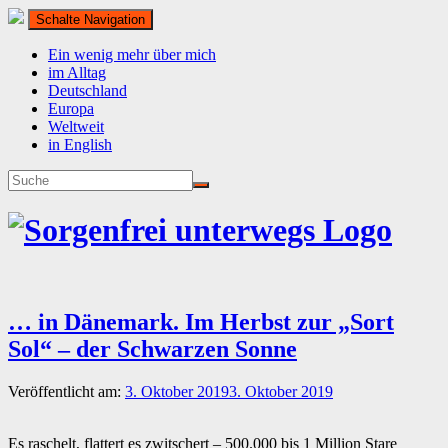
Schalte Navigation
Ein wenig mehr über mich
im Alltag
Deutschland
Europa
Weltweit
in English
… in Dänemark. Im Herbst zur „Sort
Sol“ – der Schwarzen Sonne
Veröffentlicht am:
3. Oktober 2019
3. Oktober 2019
Es raschelt, flattert es zwitschert – 500.000 bis 1 Million Stare