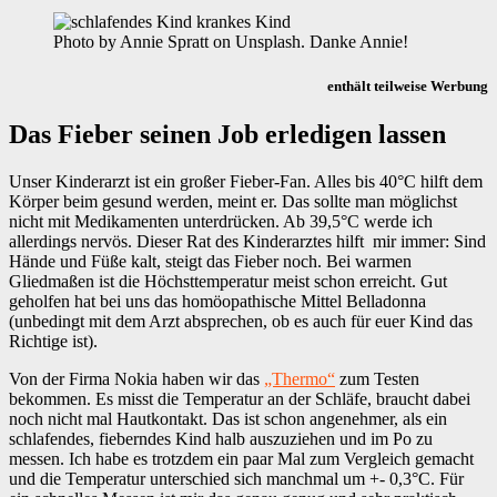
Photo by Annie Spratt on Unsplash. Danke Annie!
enthält teilweise Werbung
Das Fieber seinen Job erledigen lassen
Unser Kinderarzt ist ein großer Fieber-Fan. Alles bis 40°C hilft dem
Körper beim gesund werden, meint er. Das sollte man möglichst
nicht mit Medikamenten unterdrücken. Ab 39,5°C werde ich
allerdings nervös. Dieser Rat des Kinderarztes hilft mir immer: Sind
Hände und Füße kalt, steigt das Fieber noch. Bei warmen
Gliedmaßen ist die Höchsttemperatur meist schon erreicht. Gut
geholfen hat bei uns das homöopathische Mittel Belladonna
(unbedingt mit dem Arzt absprechen, ob es auch für euer Kind das
Richtige ist).
Von der Firma Nokia haben wir das
„Thermo“
zum Testen
bekommen. Es misst die Temperatur an der Schläfe, braucht dabei
noch nicht mal Hautkontakt. Das ist schon angenehmer, als ein
schlafendes, fieberndes Kind halb auszuziehen und im Po zu
messen. Ich habe es trotzdem ein paar Mal zum Vergleich gemacht
und die Temperatur unterschied sich manchmal um +- 0,3°C. Für