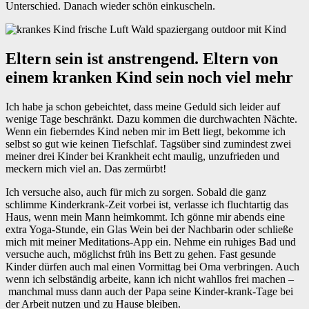
Unterschied. Danach wieder schön einkuscheln.
Eltern sein ist anstrengend. Eltern von
einem kranken Kind sein noch viel mehr
Ich habe ja schon gebeichtet, dass meine Geduld sich leider auf
wenige Tage beschränkt. Dazu kommen die durchwachten Nächte.
Wenn ein fieberndes Kind neben mir im Bett liegt, bekomme ich
selbst so gut wie keinen Tiefschlaf. Tagsüber sind zumindest zwei
meiner drei Kinder bei Krankheit echt maulig, unzufrieden und
meckern mich viel an. Das zermürbt!
Ich versuche also, auch für mich zu sorgen. Sobald die ganz
schlimme Kinderkrank-Zeit vorbei ist, verlasse ich fluchtartig das
Haus, wenn mein Mann heimkommt. Ich gönne mir abends eine
extra Yoga-Stunde, ein Glas Wein bei der Nachbarin oder schließe
mich mit meiner Meditations-App ein. Nehme ein ruhiges Bad und
versuche auch, möglichst früh ins Bett zu gehen. Fast gesunde
Kinder dürfen auch mal einen Vormittag bei Oma verbringen. Auch
wenn ich selbständig arbeite, kann ich nicht wahllos frei machen –
manchmal muss dann auch der Papa seine Kinder-krank-Tage bei
der Arbeit nutzen und zu Hause bleiben.