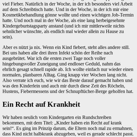
viel Fieber. Natürlich in der Woche, in der ich besonders viel Arbeit
auf dem Schreibtisch hatte. Und in der Woche, in der ich mir eine
Kosmetikbehandlung gönne wollte und einen wichtigen Job-Termin
hatte. Und noch mal in der Woche, als eine lang herbeigesehnte
Kindergeburtstagsparty anstand (und ich mir mittlerweile nichts
sehnlicher wünschte, als endlich mal wieder allein zu Hause zu
sein).
Aber es nützt ja nix. Wenn ein Kind fiebert, steht alles andere still.
Bei uns haben alle drei ihren Infekt schön der Reihe nach
ausgebrütet. War ich die ersten zwei Tage noch voller
hingebungsvoller Zuneigung und endloser Geduld, nahm das
ehrlich gesagt schnell rapide ab. Ich wollte einfach nur wieder einen
normalen, planbaren Alltag. Ging knapp vier Wochen lang nicht.
Also verrate ich euch, wie wir das Beste darauf gemacht haben und
was den Kinderlein und auch mir durch diese Zeit des Röcheln,
Hustens, Fiebermessens und der Schnupftücher-Berge geholfen hat.
Ein Recht auf Krankheit
Wir haben neulich vom Kindergarten ein Rundschreiben
bekommen, mit dem Titel: „Kinder haben ein Recht auf krank
sein!“. Es ging im Prinzip darum, die Eltern noch mal zu ermahnen,
dass Kind nicht halbkrank abzugeben, weil es gerade schlecht passt.