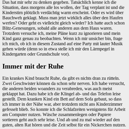
Das hat mir sehr zu denken gegeben. Tatsächlich kenne ich die
Situation, dass morgens alle los wollen, der Tag verplant ist und die
Kinderstirn plötzlich verdächtig warm erscheint. Oder es wird über
Bauchweh geklagt. Muss man jetzt wirklich alles über den Haufen
werfen? Oder geht es vielleicht gleich wieder? Ich hatte auch schon
Blitz-Genesungen, sobald alle anderen aus dem Haus waren.
Trotzdem versuche ich, meine Pläne kurz zu ignorieren und mein
Kind ganz genau zu beobachten. Wenn ich mir unsicher bin, frage
ich mich, ob ich in diesem Zustand auf eine Party mit lauter Musik
gehen würde (denn so in etwa stelle ich mir den Lärmpegel in
Kindergarten oder Grundschule vor).
Immer mit der Ruhe
Ein krankes Kind braucht Ruhe, da gibt es nichts dran zu rütteln.
Zwei Geschwister können da schon sehr nerven. Ich habe versucht,
die anderen beiden woanders zu verabreden, was auch meist
geklappt hat. Dazu habe ich die Klingel ab- und das Telefon leise
gestellt. Dem kranken Kind ein Bett auf dem Sofa gebaut, so dass
ich immer in der Nähe war, aber trotzdem nicht ans Kinderzimmer
gefesselt blieb. So konnte ich die Schlafzeiten wenigstens für Arbeit
am Computer nutzen. Wäsche zusammenlegen oder Papiere
sortieren geht auch sehr leise. Und ab und zu mal wieder auf den
guten, alten Rat hören und die Zeit selbst für ein Nickerchen nutzen.