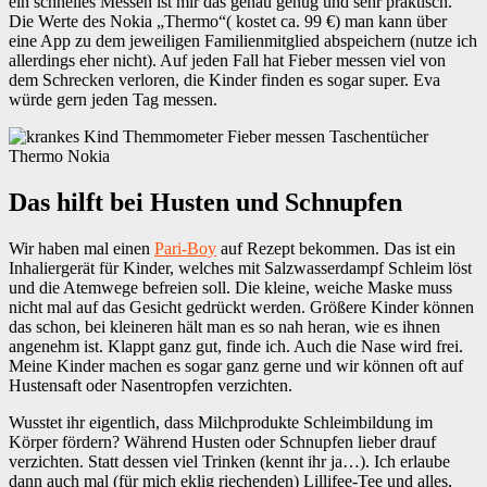
ein schnelles Messen ist mir das genau genug und sehr praktisch.
Die Werte des Nokia „Thermo“( kostet ca. 99 €) man kann über
eine App zu dem jeweiligen Familienmitglied abspeichern (nutze ich
allerdings eher nicht). Auf jeden Fall hat Fieber messen viel von
dem Schrecken verloren, die Kinder finden es sogar super. Eva
würde gern jeden Tag messen.
Das hilft bei Husten und Schnupfen
Wir haben mal einen
Pari-Boy
auf Rezept bekommen. Das ist ein
Inhaliergerät für Kinder, welches mit Salzwasserdampf Schleim löst
und die Atemwege befreien soll. Die kleine, weiche Maske muss
nicht mal auf das Gesicht gedrückt werden. Größere Kinder können
das schon, bei kleineren hält man es so nah heran, wie es ihnen
angenehm ist. Klappt ganz gut, finde ich. Auch die Nase wird frei.
Meine Kinder machen es sogar ganz gerne und wir können oft auf
Hustensaft oder Nasentropfen verzichten.
Wusstet ihr eigentlich, dass Milchprodukte Schleimbildung im
Körper fördern? Während Husten oder Schnupfen lieber drauf
verzichten. Statt dessen viel Trinken (kennt ihr ja…). Ich erlaube
dann auch mal (für mich eklig riechenden) Lillifee-Tee und alles,